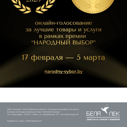
ООО "Белалек" 222223 Минская область, Смолевичский район, Китайско-
Белорусский индустриальный парк «Великий камень»
Почтовый адрес: 220114 г. Минск, ул. Филимонова 25Г, почтовый ящик 68
Разработка сайта:
АММ-ФармГрупп